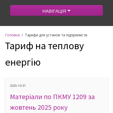
НАВІГАЦІЯ
Інформація
Головна
/
Тарифи для установ та підприемств
Тариф на теплову
Тарифи
енергію
Контакти
2025-10-31
Ваш рахунок
Матеріали по ПКМУ 1209 за
жовтень 2025 року