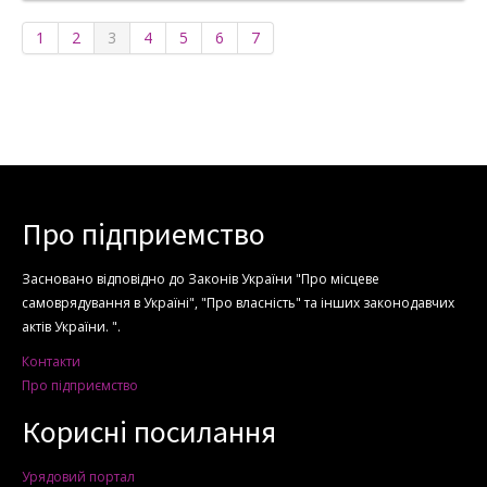
1
2
3
4
5
6
7
Про підприемство
Засновано відповідно до Законів України "Про місцеве
самоврядування в Україні", "Про власність" та інших законодавчих
актів України. ".
Контакти
Про підприємство
Корисні посилання
Урядовий портал