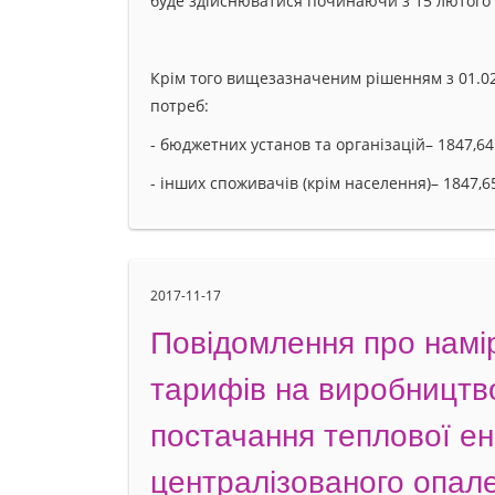
буде здійснюватися починаючи з 15 лютого 
Крім того вищезазначеним рішенням з 01.02
потреб:
- бюджетних установ та організацій– 1847,64 
- інших споживачів (крім населення)– 1847,65
2017-11-17
Повідомлення про намір
тарифів на виробництв
постачання теплової ене
централізованого опал