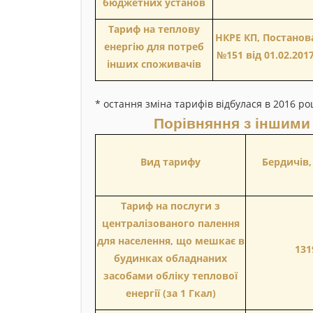
бюджетних установ
Тариф на теплову
НКРЕ КП, Постанов
енергію для потреб
№151 від 01.02.201
інших споживачів
* остання зміна тарифів відбулася в 2016 роц
Порівняння з іншими
Вид тарифу
Бердичів,
Тариф на послуги з
централізованого палення
для населення, що мешкає в
131
будинках обладнаних
засобами обліку теплової
енергії (за 1 Гкал)