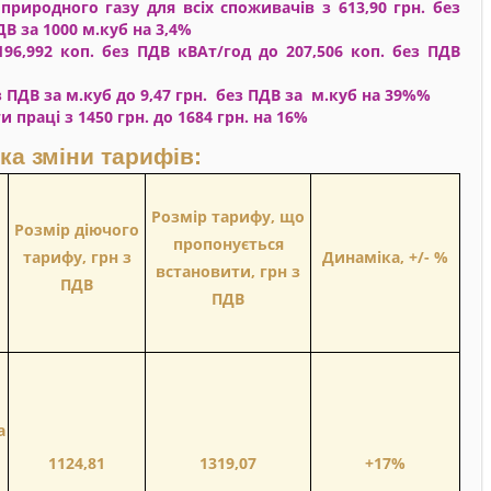
природного газу для всіх споживачів з 613,90 грн. без
ДВ за 1000 м.куб на 3,4%
196,992 коп. без ПДВ кВАт/год до 207,506 коп. без ПДВ
ез ПДВ за м.куб до 9,47 грн. без ПДВ за м.куб на 39%%
 праці з 1450 грн. до 1684 грн. на 16%
ка зміни тарифів:
и
Розмір тарифу, що
Розмір діючого
пропонується
тарифу, грн з
Динаміка, +/- %
встановити, грн з
ПДВ
ПДВ
а
1124,81
1319,07
+17%