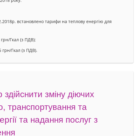
2018 року.
.2018р. встановлено тарифи на теплову енергію для
грн/Гкал (з ПДВ);
 грн/Гкал (з ПДВ).
 здійснити зміну діючих
о, транспортування та
ргії та надання послуг з
ення