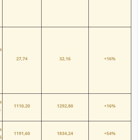
а
27,74
32,16
+16%
а
1110,20
1292,80
+16%
6
а
1191,60
1834,24
+54%
6