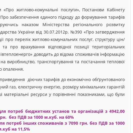
и «Про житлово-комунальні послуги», Постанови Кабінету
 «Про забезпечення єдиного підходу до формування тарифів
уючись наказом Міністерства регіонального розвитку
одарства України від 30.07.2012р. №390 «Про затвердження
ї про перелік житлово-комунальних послуг, структуру цін/
і та про врахування відповідної позиції територіальних
івтеплоенерго» доводить до відома споживачів інформацію
 на виробництво, транспортування та постачання теплової
го опалення.
приведення діючих тарифів до економічно обґрунтованого
дний газ, електричну енергію, розміру мінімальних гарантій
нші матеріальні ресурси у порівнянні показниками, що були
для потреб бюджетних установ та організацій з 4942,00
грн. без ПДВ за 1000 м.куб. на 60%
ля потреб інших споживачів з 7090 грн. без ПДВ за 1000
м.куб на 11,5%