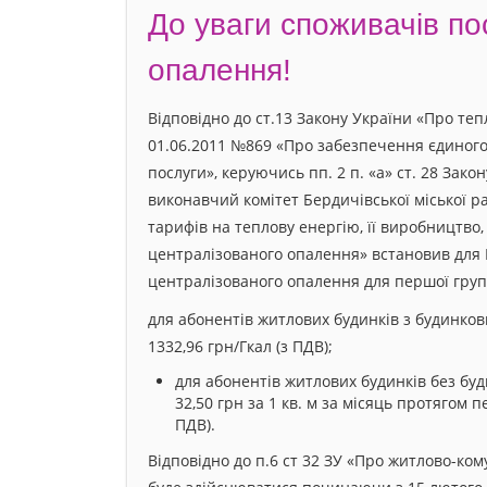
До уваги споживачів по
опалення!
Відповідно до ст.13 Закону України «Про теп
01.06.2011 №869 «Про забезпечення єдиного
послуги», керуючись пп. 2 п. «а» ст. 28 Зак
виконавчий комітет Бердичівської міської р
тарифів на теплову енергію, її виробництво
централізованого опалення» встановив для 
централізованого опалення для першої груп
для абонентів житлових будинків з будинков
1332,96 грн/Гкал (з ПДВ);
для абонентів житлових будинків без буд
32,50 грн за 1 кв. м за місяць протягом 
ПДВ).
Відповідно до п.6 ст 32 ЗУ «Про житлово-к