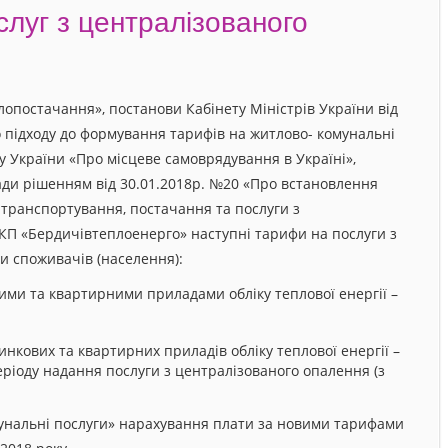
слуг з централізованого
лопостачання», постанови Кабінету Міністрів України від
 підходу до формування тарифів на житлово- комунальні
ону України «Про місцеве самоврядування в Україні»,
ади рішенням від 30.01.2018р. №20 «Про встановлення
, транспортування, постачання та послуги з
КП «Бердичівтеплоенерго» наступні тарифи на послуги з
и споживачів (населення):
ими та квартирними приладами обліку теплової енергії –
инкових та квартирних приладів обліку теплової енергії –
періоду надання послуги з централізованого опалення (з
омунальні послуги» нарахування плати за новими тарифами