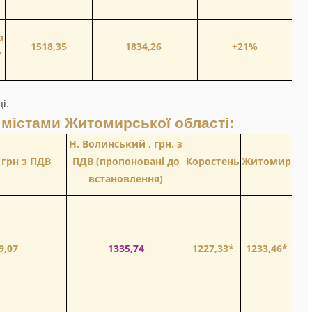
а
1518,35
1834,26
+21%
7
і.
 містами Житомирської області:
Н. Волинський , грн. з
 грн з ПДВ
ПДВ (пропоновані до
Коростень
Житомир
встановлення)
9,07
1335,74
1227,33*
1233,46*