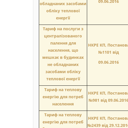
09.06.2016
обладнаних засобами
обліку теплової
енергії
Тариф на послуги з
централізованого
палення для
НКРЕ КП, Постанов
населення, що
№1101 від
мешкає в будинках
09.06.2016
не обладнаних
засобами обліку
теплової енергії
Тариф на теплову
НКРЕ КП, Постанов
енергію для потреб
№981 від 09.06.201
населення
Тариф на теплову
НКРЕ КП, Постанов
енергію для потреб
№2439 від 29.12.201