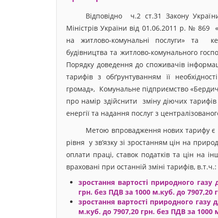
Відповідно ч.2 ст.31 Закону Україн
Міністрів України від 01.06.2011 р. № 869
на житлово-комунальні послуги» та кер
будівництва та житлово-комунального госп
Порядку доведення до споживачів інформаці
тарифів з обґрунтуванням її необхідност
громад», Комунальне підприємство «Бердич
про намір здійснити зміну діючих тарифів
енергії та надання послуг з централізовано
Метою впровадження нових тарифу є 
рівня у зв’язку зі зростанням цін на приро
оплати праці, ставок податків та цін на і
враховані при останній зміні тарифів, в.т.ч.:
зростання вартості природного газу 
грн. без ПДВ за 1000 м.куб. до 7907,20 
зростання вартості природного газу д
м.куб. до 7907,20 грн. без ПДВ за 1000 